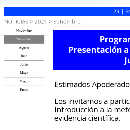
29 | S
NOTICIAS > 2021 > Setiembre
Noviembre
Progr
Setiembre
Presentación a
Agosto
Julio
J
Junio
Mayo
Estimados Apoderados,
Marzo
Enero
Los invitamos a parti
Introducción a la met
evidencia científica.